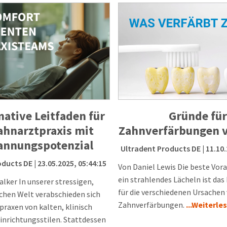
mative Leitfaden für
Gründe für
ahnarztpraxis mit
Zahnverfärbungen 
annungspotenzial
Ultradent Products DE
| 11.10
oducts DE
| 23.05.2025, 05:44:15
Von Daniel Lewis Die beste Vor
ein strahlendes Lächeln ist da
lker In unserer stressigen,
für die verschiedenen Ursachen
chen Welt verabschieden sich
Zahnverfärbungen.
...Weiterle
praxen von kalten, klinisch
nrichtungsstilen. Stattdessen