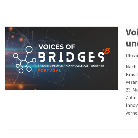
Vo
un
Ultra
Nach 
Brasi
Veran
23. M
Zahnä
Innov
verne