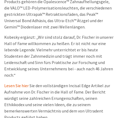
Products gehören die Opalescence™ Zahnaufhellungsgele,
die VALO™ LED-Polymerisationsleuchten, die verschiedenen
gestrickten Ultrapak™ Retraktionsfäden, das Peak™
Universal Bond Adhäsiv, das Ultra-Etch™ Ätzgel und der
Gemini™ Diodenlaser mit zwei Wellenlängen.
Kobesky ergänzt: „Wir sind stolz darauf, Dr. Fischer in unserer
Hall of Fame willkommen zu heißen. Er ist nicht nur eine
lebende Legende. Vielmehr unterrichtet er bis heute
Studenten der Zahnmedizin und trägt immer noch mit
Leidenschaft und Sinn fürs Praktische zur Forschung und
Entwicklung seines Unternehmens bei - auch nach 46 Jahren
noch.“
Lesen Sie
hier
Sie den vollständigen Incisal Edge Artikel zur
Aufnahme von Dr. Fischer in die Hall of Fame. Der Bericht
würdigt seine zahlreichen Errungenschaften, seinen
Ethikkodex und seine vielen Ideen, die zu seinem
bemerkenswerten Vermächtnis und dem von Ultradent
Products geführt haben.