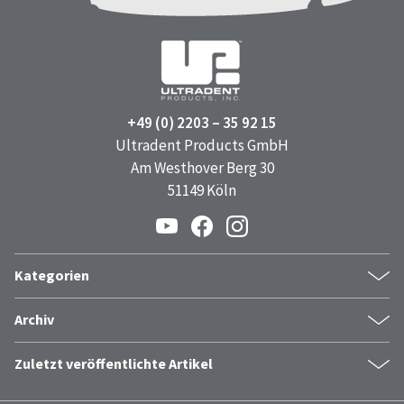
+49 (0) 2203 – 35 92 15
Ultradent Products GmbH
Am Westhover Berg 30
51149 Köln
Kategorien
Produkte
Archiv
Vorgestellt
Juli 2026
Case Report
Zuletzt veröffentlichte Artikel
Juni 2026
Unternehmensnachrichten
QuadraSpense™ Tips für Transcend™ Universalkomposit
Mai 2026
Dr. Fischer Tips