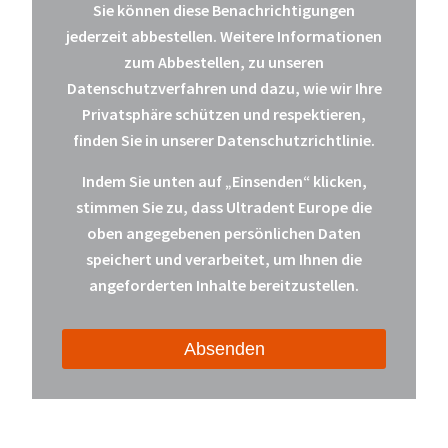
Sie können diese Benachrichtigungen
jederzeit abbestellen. Weitere Informationen
zum Abbestellen, zu unseren
Datenschutzverfahren und dazu, wie wir Ihre
Privatsphäre schützen und respektieren,
finden Sie in unserer Datenschutzrichtlinie.
Indem Sie unten auf „Einsenden“ klicken,
stimmen Sie zu, dass Ultradent Europe die
oben angegebenen persönlichen Daten
speichert und verarbeitet, um Ihnen die
angeforderten Inhalte bereitzustellen.