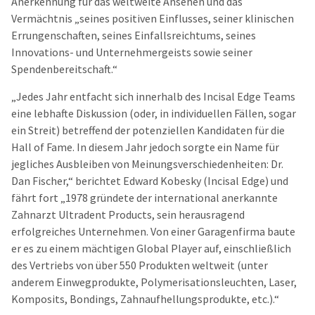
Anerkennung für das weltweite Ansehen und das
Vermächtnis „seines positiven Einflusses, seiner klinischen
Errungenschaften, seines Einfallsreichtums, seines
Innovations- und Unternehmergeists sowie seiner
Spendenbereitschaft.“
„Jedes Jahr entfacht sich innerhalb des Incisal Edge Teams
eine lebhafte Diskussion (oder, in individuellen Fällen, sogar
ein Streit) betreffend der potenziellen Kandidaten für die
Hall of Fame. In diesem Jahr jedoch sorgte ein Name für
jegliches Ausbleiben von Meinungsverschiedenheiten: Dr.
Dan Fischer,“ berichtet Edward Kobesky (Incisal Edge) und
fährt fort „1978 gründete der international anerkannte
Zahnarzt Ultradent Products, sein herausragend
erfolgreiches Unternehmen. Von einer Garagenfirma baute
er es zu einem mächtigen Global Player auf, einschließlich
des Vertriebs von über 550 Produkten weltweit (unter
anderem Einwegprodukte, Polymerisationsleuchten, Laser,
Komposits, Bondings, Zahnaufhellungsprodukte, etc.).“