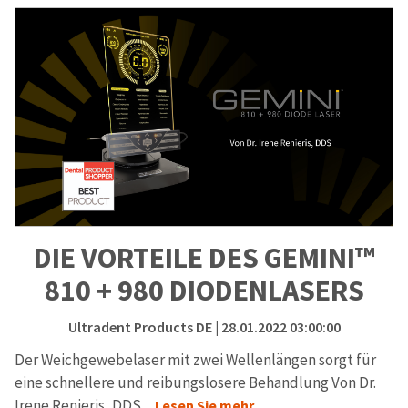
DIE VORTEILE DES GEMINI™
810 + 980 DIODENLASERS
Ultradent Products DE
| 28.01.2022 03:00:00
Der Weichgewebelaser mit zwei Wellenlängen sorgt für
eine schnellere und reibungslosere Behandlung Von Dr.
Irene Renieris, DDS
...Lesen Sie mehr