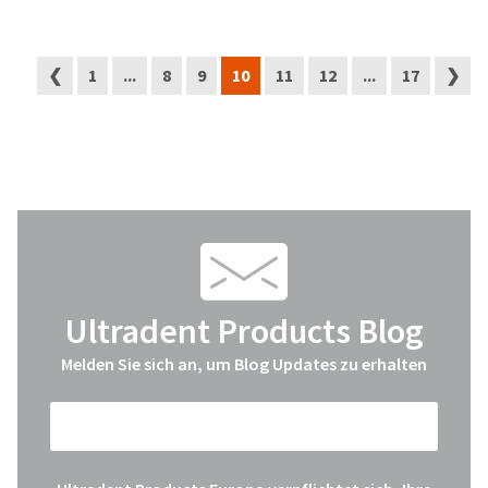
❮
1
...
8
9
10
11
12
...
17
❯
Ultradent Products Blog
Melden Sie sich an, um Blog Updates zu erhalten